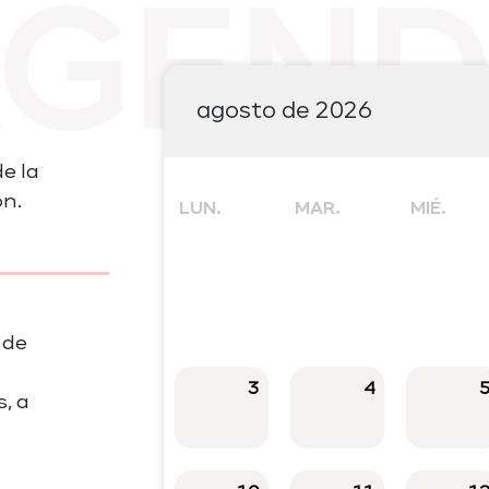
AGEND
agosto de 2026
e la
ón.
LUN.
MAR.
MIÉ.
 de
3
4
, a