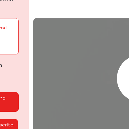
nal
n
una
scrito