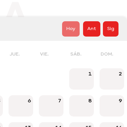
A
Hoy
Ant
Sig
JUE.
VIE.
SÁB.
DOM.
1
2
5
6
7
8
9