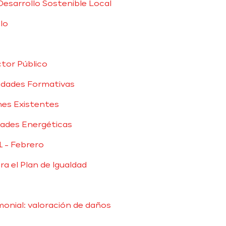
Desarrollo Sostenible Local
lo
ctor Público
idades Formativas
nes Existentes
dades Energéticas
1 - Febrero
ra el Plan de Igualdad
monial: valoración de daños