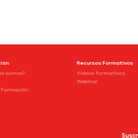
ión
Recursos Formativos
es somos?
Vídeos formativos
Webinar
e Formación
Suscr