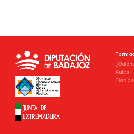
Formac
¿Quién
Aulas
Plan d