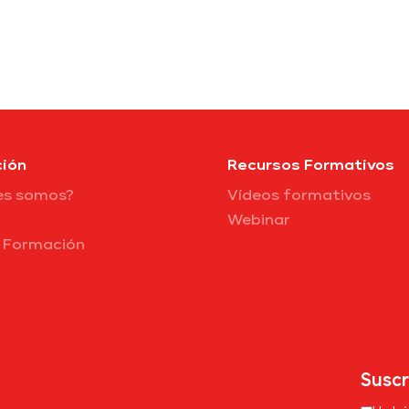
ión
Recursos Formativos
es somos?
Vídeos formativos
Webinar
e Formación
Suscr