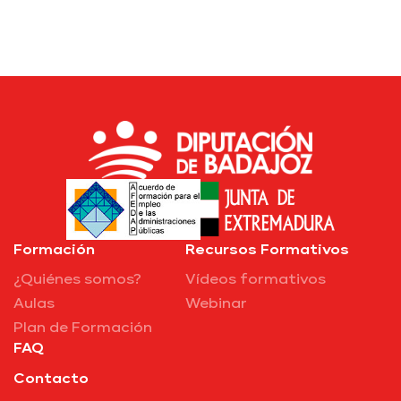
Formación
Recursos Formativos
¿Quiénes somos?
Vídeos formativos
Aulas
Webinar
Plan de Formación
FAQ
Contacto