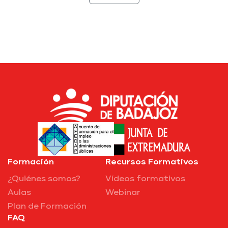
Formación
Recursos Formativos
¿Quiénes somos?
Vídeos formativos
Aulas
Webinar
Plan de Formación
FAQ