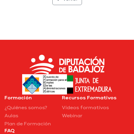
Formación
Recursos Formativos
¿Quiénes somos?
Vídeos formativos
Aulas
Webinar
Plan de Formación
FAQ