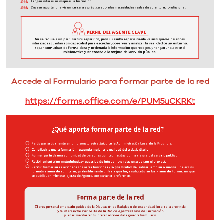
Accede al Formulario para formar parte de la red
https://forms.office.com/e/PUM5uCKRKt