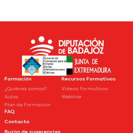
Formación
Recursos Formativos
¿Quiénes somos?
Vídeos formativos
Aulas
Webinar
Plan de Formación
FAQ
Contacto
Buzón de sugerencias