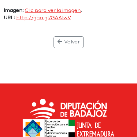
Imagen:
Clic para ver la imagen
.
URL:
http://goo.gl/GAAIwV
Volver