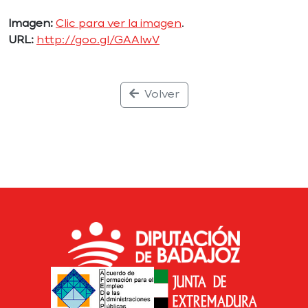
Imagen:
Clic para ver la imagen
.
URL:
http://goo.gl/GAAIwV
Volver