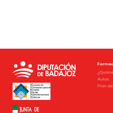
Formac
¿Quién
Aulas
Plan d