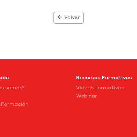
Volver
ión
Recursos Formativos
es somos?
Vídeos formativos
Webinar
e Formación