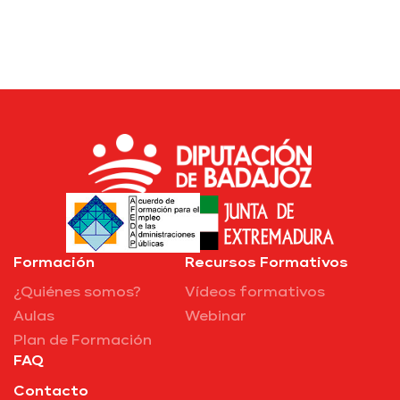
Formación
Recursos Formativos
¿Quiénes somos?
Vídeos formativos
Aulas
Webinar
Plan de Formación
FAQ
Contacto