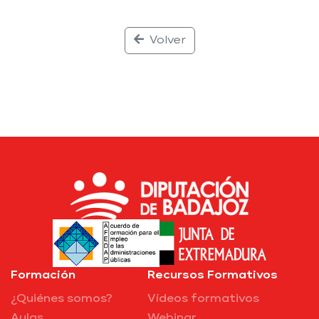
Volver
Formación
Recursos Formativos
¿Quiénes somos?
Vídeos formativos
Aulas
Webinar