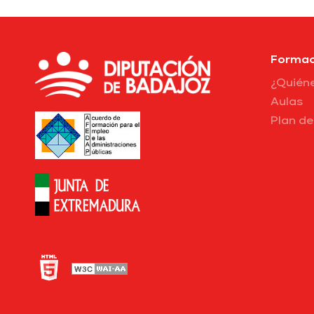
Formac
¿Quién
Aulas
Plan d