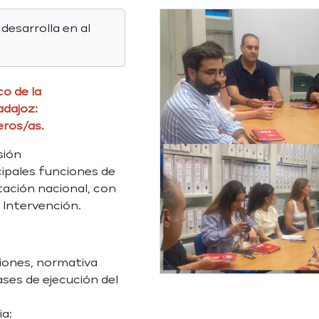
 desarrolla en al
co de la
adajoz:
eros/as.
sión
ipales funciones de
tación nacional, con
a Intervención.
ciones, normativa
ases de ejecución del
ia: