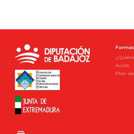
Formac
¿Quién
Aulas
Plan d