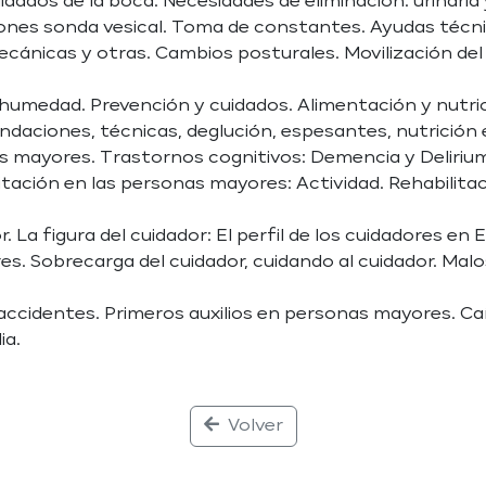
cuidados de la boca. Necesidades de eliminación: urinaria 
ones sonda vesical. Toma de constantes. Ayudas técni
mecánicas y otras. Cambios posturales. Movilización del
y humedad. Prevención y cuidados. Alimentación y nutri
ndaciones, técnicas, deglución, espesantes, nutrición 
s mayores. Trastornos cognitivos: Demencia y Deliriu
litación en las personas mayores: Actividad. Rehabilitac
. La figura del cuidador: El perfil de los cuidadores en
res. Sobrecarga del cuidador, cuidando al cuidador. Mal
 accidentes. Primeros auxilios en personas mayores. C
ia.
Volver