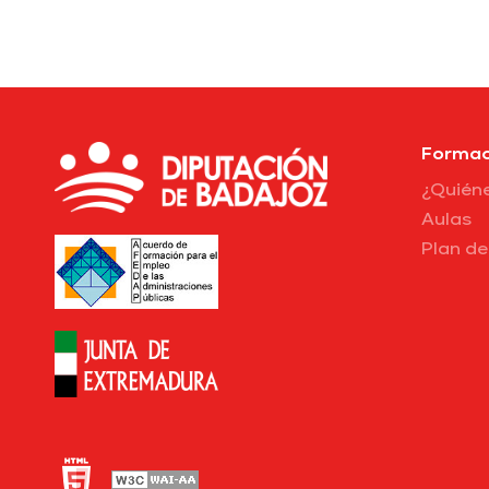
Formac
¿Quién
Aulas
Plan d