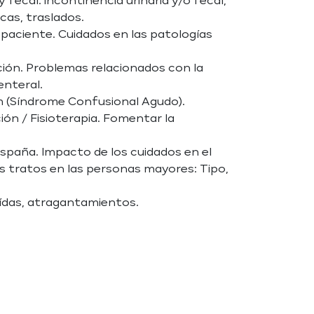
y fecal: incontinencia urinaria y/o fecal,
cas, traslados.
 paciente. Cuidados en las patologías
ción. Problemas relacionados con la
enteral.
m (Síndrome Confusional Agudo).
ión / Fisioterapia. Fomentar la
 España. Impacto de los cuidados en el
os tratos en las personas mayores: Tipo,
aídas, atragantamientos.